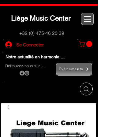
L
M
C
iège
usic
enter
+32 (0) 475 46 20 39
Se Connecter
Notre actualité en harmonie …
Retrouvez-nous sur …
Événements
Utilisez le bouton
« Rechercher… »
pour
trouver rapidement vos instruments de
musique et accessoires.