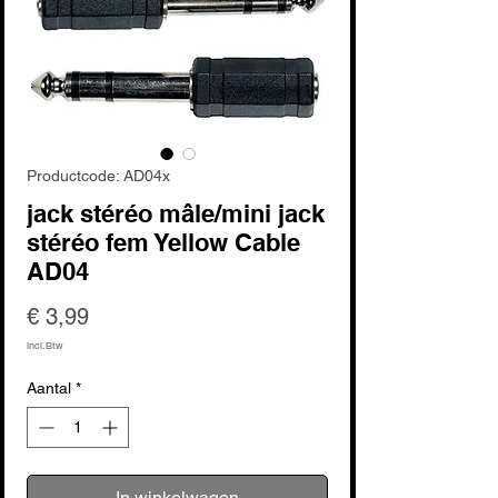
Productcode: AD04x
jack stéréo mâle/mini jack
stéréo fem Yellow Cable
AD04
Prijs
€ 3,99
incl.Btw
Aantal
*
In winkelwagen