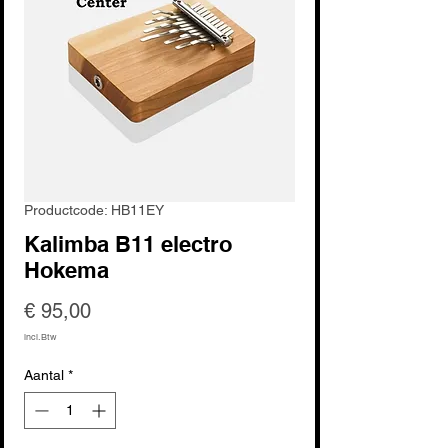
Productcode: HB11EY
Kalimba B11 electro
Hokema
Prijs
€ 95,00
incl.Btw
Aantal
*