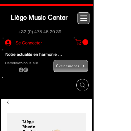
L
M
C
iège
usic
enter
+32 (0) 475 46 20 39
Se Connecter
Notre actualité en harmonie …
Retrouvez-nous sur …
Événements
Utilisez le bouton
« Rechercher… »
pour
trouver rapidement vos instruments de
musique et accessoires.