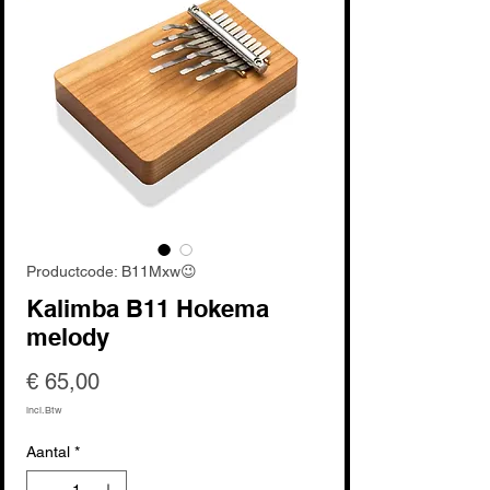
Productcode: B11Mxw😉
Kalimba B11 Hokema
melody
Prijs
€ 65,00
incl.Btw
Aantal
*