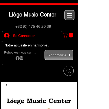
L
M
C
iège
usic
enter
+32 (0) 475 46 20 39
Se Connecter
Notre actualité en harmonie …
Retrouvez-nous sur …
Événements
Utilisez le bouton
« Rechercher… »
pour
trouver rapidement vos instruments de
musique et accessoires.