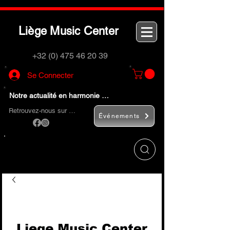
L
M
C
iège
usic
enter
+32 (0) 475 46 20 39
Se Connecter
Notre actualité en harmonie …
Retrouvez-nous sur …
Événements
Utilisez le bouton
« Rechercher… »
pour
trouver rapidement vos instruments de
musique et accessoires.