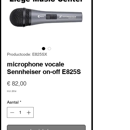
Productcode: E825SX
microphone vocale
Sennheiser on-off E825S
Prijs
€ 82,00
incl.Btw
Aantal
*