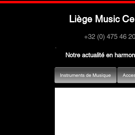
L
M
C
iège
usic
e
+32 (0) 475 46 2
Notre actualité en harmo
Instruments de Musique
Acces