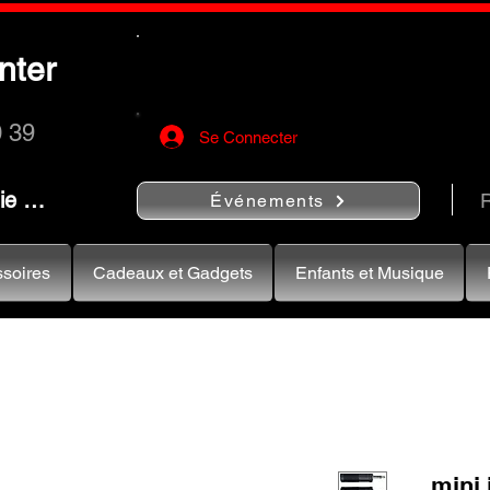
Utilisez le bouton
« Rechercher…
nter
rapidement vos instruments de musiqu
0 39
Se Connecter
nie …
R
Événements
soires
Cadeaux et Gadgets
Enfants et Musique
mini