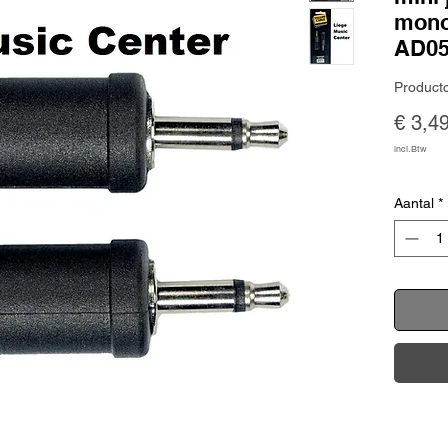
mono
AD0
Product
€ 3,4
incl.Btw
Aantal
*