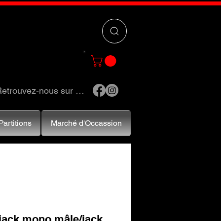
 »
pour trouver
e et accessoires.
etrouvez-nous sur …
Partitions
Marché d'Occassion
 jack mono mâle/jack