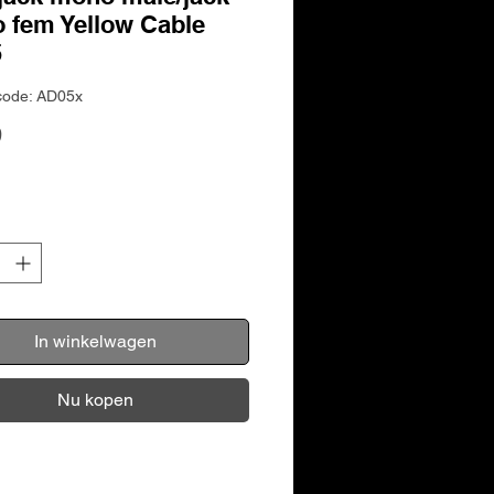
 fem Yellow Cable
5
code: AD05x
Prijs
9
In winkelwagen
Nu kopen