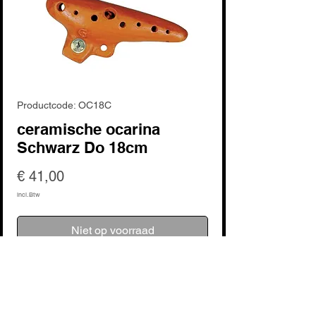
Productcode: OC18C
ceramische ocarina
Schwarz Do 18cm
Prijs
€ 41,00
incl.Btw
Niet op voorraad
Nog geen beoordelingen
Deel je mening. Wees de eerste die een