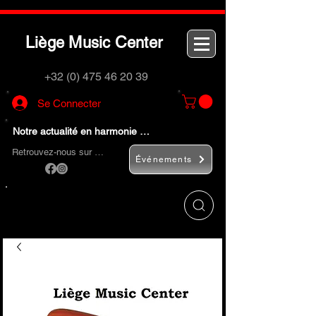
L
M
C
iège
usic
enter
+32 (0) 475 46 20 39
Se Connecter
Notre actualité en harmonie …
Retrouvez-nous sur …
Événements
Utilisez le bouton
« Rechercher… »
pour
trouver rapidement vos instruments de
musique et accessoires.