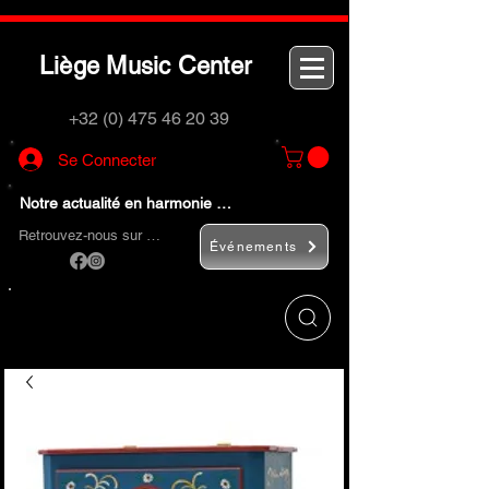
L
M
C
iège
usic
enter
+32 (0) 475 46 20 39
Se Connecter
Notre actualité en harmonie …
Retrouvez-nous sur …
Événements
Utilisez le bouton
« Rechercher… »
pour
trouver rapidement vos instruments de
musique et accessoires.