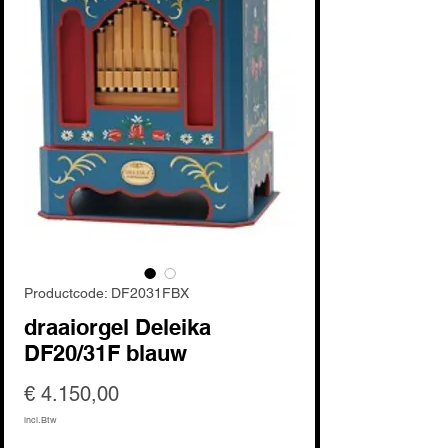
Productcode: DF2031FBX
draaiorgel Deleika
DF20/31F blauw
Prijs
€ 4.150,00
incl.Btw