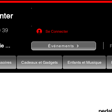
Utilisez le bouton
« Rechercher…
nter
rapidement vos instruments de musiqu
0 39
Se Connecter
nie …
R
Événements
soires
Cadeaux et Gadgets
Enfants et Musique
peda