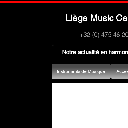
L
M
C
iège
usic
e
+32 (0) 475 46 2
Notre actualité en harmo
Instruments de Musique
Acces