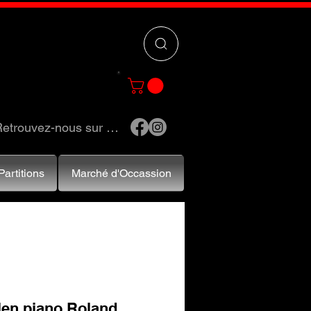
 »
pour trouver
e et accessoires.
etrouvez-nous sur …
Partitions
Marché d'Occassion
len piano Roland