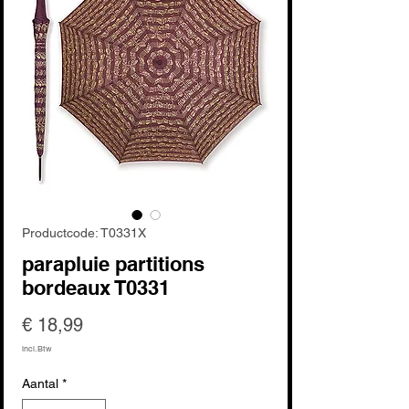
Productcode: T0331X
parapluie partitions
bordeaux T0331
Prijs
€ 18,99
incl.Btw
Aantal
*