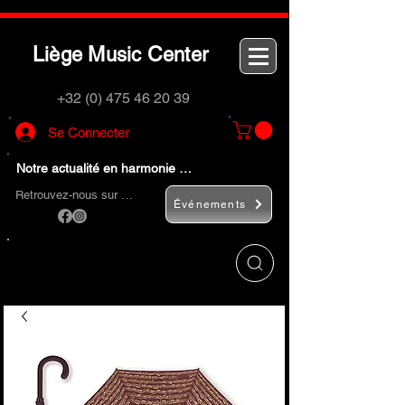
L
M
C
iège
usic
enter
+32 (0) 475 46 20 39
Se Connecter
Notre actualité en harmonie …
Retrouvez-nous sur …
Événements
Utilisez le bouton
« Rechercher… »
pour
trouver rapidement vos instruments de
musique et accessoires.