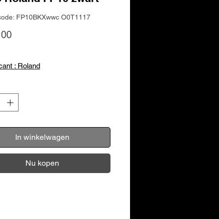
code: FP10BKXwwc O0T1117
Prijs
,00
cant : Roland
In winkelwagen
Nu kopen