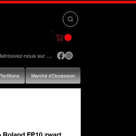
 »
pour trouver
e et accessoires.
etrouvez-nous sur …
Partitions
Marché d'Occassion
o Roland FP10 zwart