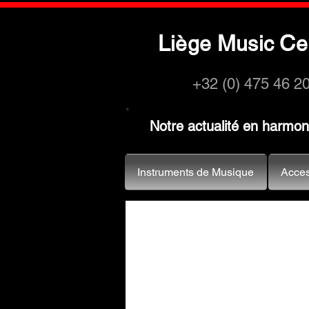
L
M
C
iège
usic
e
+32 (0) 475 46 2
Notre actualité en harmo
Instruments de Musique
Acces