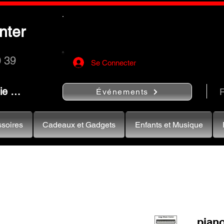
Utilisez le bouton
« Rechercher…
nter
rapidement vos instruments de musiqu
0 39
Se Connecter
nie …
R
Événements
soires
Cadeaux et Gadgets
Enfants et Musique
pian