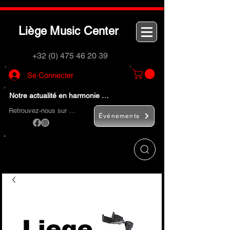
L
M
C
iège
usic
enter
+32 (0) 475 46 20 39
Se Connecter
Notre actualité en harmonie …
Retrouvez-nous sur …
Événements
Utilisez le bouton
« Rechercher… »
pour
trouver rapidement vos instruments de
musique et accessoires.