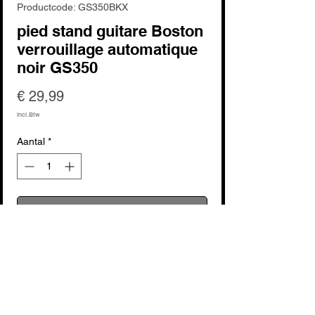
Productcode: GS350BKX
pied stand guitare Boston
verrouillage automatique
noir GS350
Prijs
€ 29,99
incl.Btw
Aantal
*
In winkelwagen
Nu kopen
voir fabricant : Boston