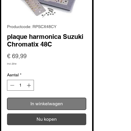
Productcode: RPSCX48CY
plaque harmonica Suzuki
Chromatix 48C
Prijs
€ 69,99
incl.Btw
Aantal
*
In winkelwagen
Nu kopen