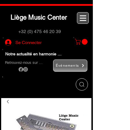
L
M
C
iège
usic
enter
+32 (0) 475 46 20 39
Se Connecter
Notre actualité en harmonie …
Retrouvez-nous sur …
Événements
Utilisez le bouton
« Rechercher… »
pour
trouver rapidement vos instruments de
musique et accessoires.