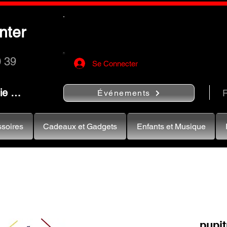
Utilisez le bouton
« Rechercher…
nter
rapidement vos instruments de musiqu
0 39
Se Connecter
nie …
R
Événements
soires
Cadeaux et Gadgets
Enfants et Musique
pupit