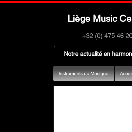
L
M
C
iège
usic
e
+32 (0) 475 46 2
Notre actualité en harmo
Instruments de Musique
Acces