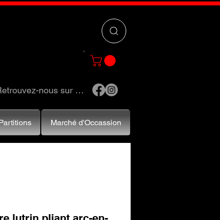
 »
pour trouver
e et accessoires.
etrouvez-nous sur …
Partitions
Marché d'Occassion
re lutrin pliant arc-en-