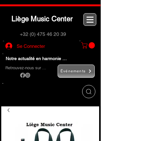
L
M
C
iège
usic
enter
+32 (0) 475 46 20 39
Se Connecter
Notre actualité en harmonie …
Retrouvez-nous sur …
Événements
Utilisez le bouton
« Rechercher… »
pour
trouver rapidement vos instruments de
musique et accessoires.