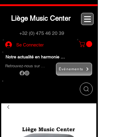
L
M
C
iège
usic
enter
+32 (0) 475 46 20 39
Se Connecter
Notre actualité en harmonie …
Retrouvez-nous sur …
Événements
Utilisez le bouton
« Rechercher… »
pour
trouver rapidement vos instruments de
musique et accessoires.