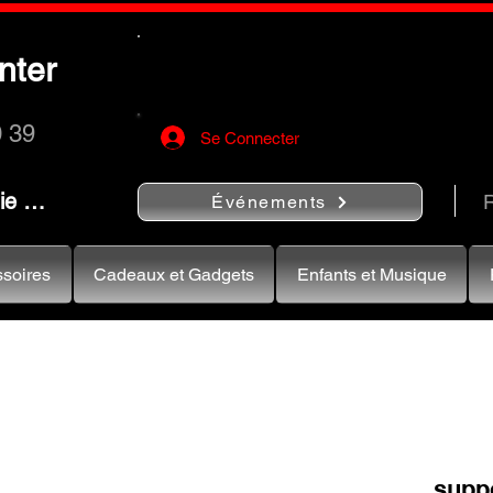
Utilisez le bouton
« Rechercher…
nter
rapidement vos instruments de musiqu
0 39
Se Connecter
nie …
R
Événements
soires
Cadeaux et Gadgets
Enfants et Musique
supp