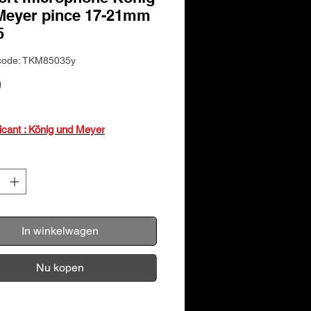
Meyer pince 17-21mm
5
code: TKM85035y
Prijs
9
ricant : König und Meyer
In winkelwagen
Nu kopen