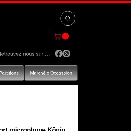
 »
pour trouver
e et accessoires.
etrouvez-nous sur …
Partitions
Marché d'Occassion
ort microphone König