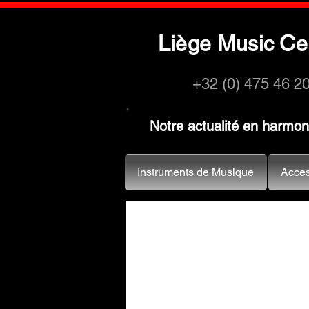
L
M
C
iège
usic
e
+32 (0) 475 46 2
Notre actualité en harmo
Instruments de Musique
Acces