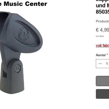
und 
8503
Product
€ 4,9
incl.Btw
voir fab
Aantal
*