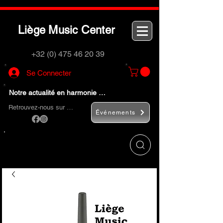
L
M
C
iège
usic
enter
+32 (0) 475 46 20 39
Se Connecter
Notre actualité en harmonie …
Retrouvez-nous sur …
Événements
Utilisez le bouton
« Rechercher… »
pour
trouver rapidement vos instruments de
musique et accessoires.