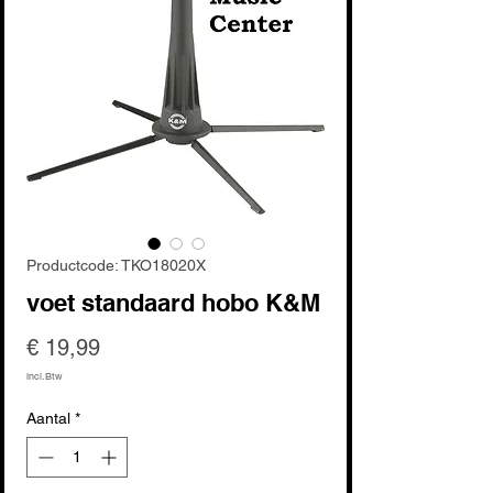
Productcode: TKO18020X
voet standaard hobo K&M
Prijs
€ 19,99
incl.Btw
Aantal
*