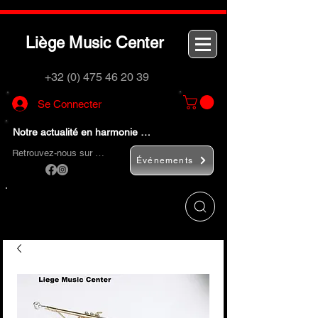
L
M
C
iège
usic
enter
+32 (0) 475 46 20 39
Se Connecter
Notre actualité en harmonie …
Retrouvez-nous sur …
Événements
Utilisez le bouton
« Rechercher… »
pour
trouver rapidement vos instruments de
musique et accessoires.