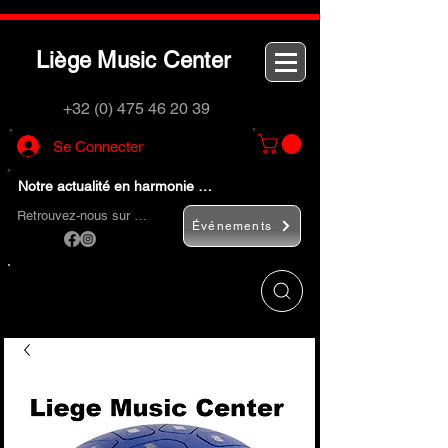
L
M
C
iège
usic
enter
+32 (0) 475 46 20 39
Se Connecter
Notre actualité en harmonie …
Retrouvez-nous sur …
Événements
Utilisez le bouton
« Rechercher… »
pour
trouver rapidement vos instruments de
musique et accessoires.