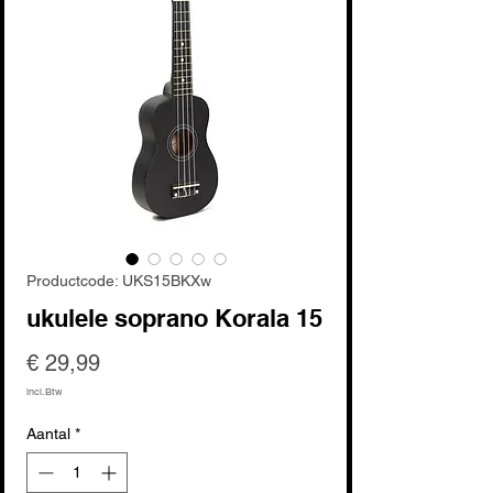
Productcode: UKS15BKXw
ukulele soprano Korala 15
Prijs
€ 29,99
incl.Btw
Aantal
*