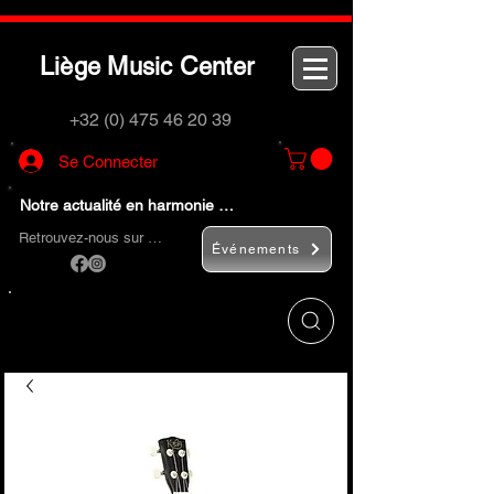
L
M
C
iège
usic
enter
+32 (0) 475 46 20 39
Se Connecter
Notre actualité en harmonie …
Retrouvez-nous sur …
Événements
Utilisez le bouton
« Rechercher… »
pour
trouver rapidement vos instruments de
musique et accessoires.