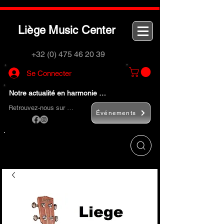
L
M
C
iège
usic
enter
+32 (0) 475 46 20 39
Se Connecter
Notre actualité en harmonie …
Retrouvez-nous sur …
Événements
Utilisez le bouton
« Rechercher… »
pour
trouver rapidement vos instruments de
musique et accessoires.