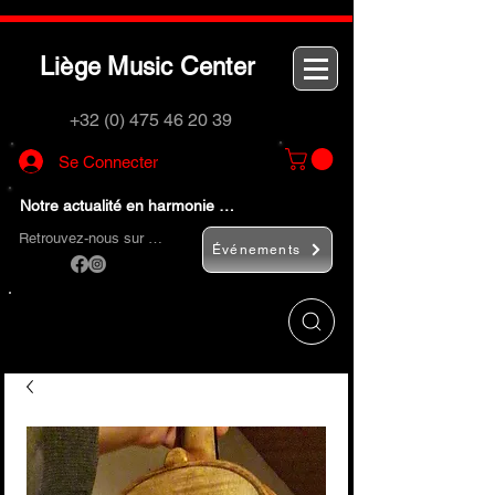
L
M
C
iège
usic
enter
+32 (0) 475 46 20 39
Se Connecter
Notre actualité en harmonie …
Retrouvez-nous sur …
Événements
Utilisez le bouton
« Rechercher… »
pour
trouver rapidement vos instruments de
musique et accessoires.