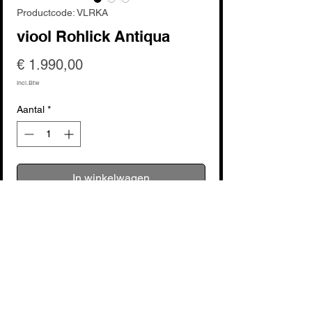
Productcode: VLRKA
viool Rohlick Antiqua
Prijs
€ 1.990,00
incl.Btw
Aantal
*
In winkelwagen
Nu kopen
Découvrez le violon Rohlick Antiqua, une 
œuvre d'art musicale exceptionnelle à 
ajouter à votre collection. Fabriqué avec 
des techniques traditionnelles, ce violon 