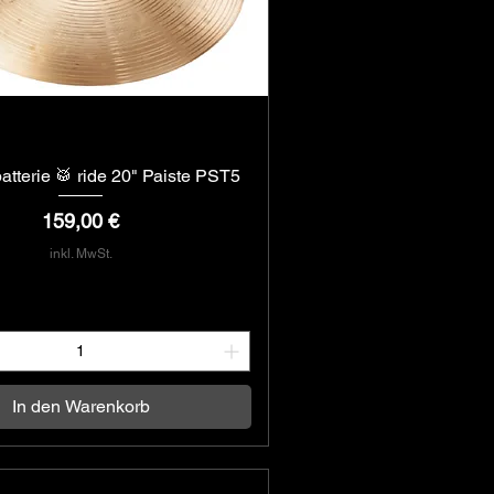
atterie 🥁 ride 20" Paiste PST5
Schnellansicht
Preis
159,00 €
inkl. MwSt.
In den Warenkorb