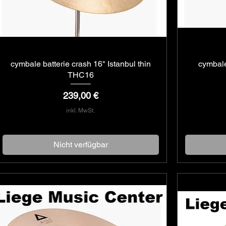
cymbale batterie crash 16" Istanbul thin
Schnellansicht
cymbale
THC16
Preis
239,00 €
inkl. MwSt.
Nicht verfügbar