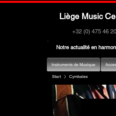
L
M
C
iège
usic
e
+32 (0) 475 46 2
Notre actualité en harmo
Instruments de Musique
Acces
Start
Cymbales