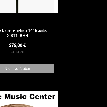
 batterie hi-hats 14" Istanbul
Schnellansicht
XIST14BHH
Preis
279,00 €
inkl. MwSt.
Nicht verfügbar