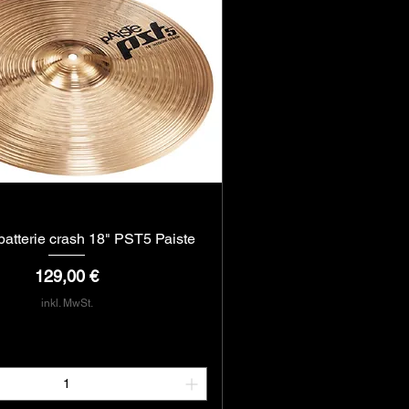
atterie crash 18" PST5 Paiste
Schnellansicht
Preis
129,00 €
inkl. MwSt.