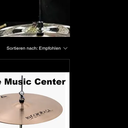
rie, y compris
généralement :
 sont très
s offrent un son
Sortieren nach:
Empfohlen