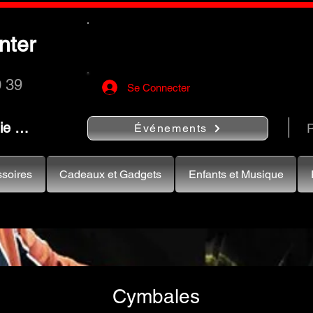
Utilisez le bouton
« Rechercher…
nter
rapidement vos instruments de musiqu
0 39
Se Connecter
nie …
R
Événements
soires
Cadeaux et Gadgets
Enfants et Musique
Cymbales