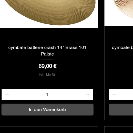
cymbale batterie crash 14" Brass 101
Schnellansicht
cymbale b
Paiste
Preis
69,00 €
inkl. MwSt.
In den Warenkorb