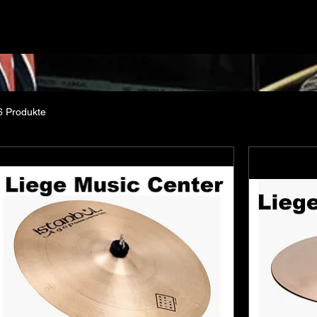
c Center est un bon endroit pour explorer des cymbales de batte
rques Sabian, Istanbul et Paiste. Voici ce que tu peux trouver 
u pourras essayer différents modèles, comme les AAX et HH, qui
s à divers genres musicaux. Istanbul : Si tu cherches des cymbales
s modèles Istanbul Agop ou Mehmet pourraient t’intéresser, car il
et Signature est souvent bien représentée,
offrant une clarté et une projection remarquables.
6 Produkte