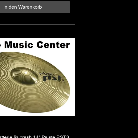
In den Warenkorb
tterie 🥁 crash 14" Paiste PST3
Schnellansicht