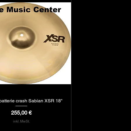
batterie crash Sabian XSR 18"
Schnellansicht
Preis
255,00 €
inkl. MwSt.