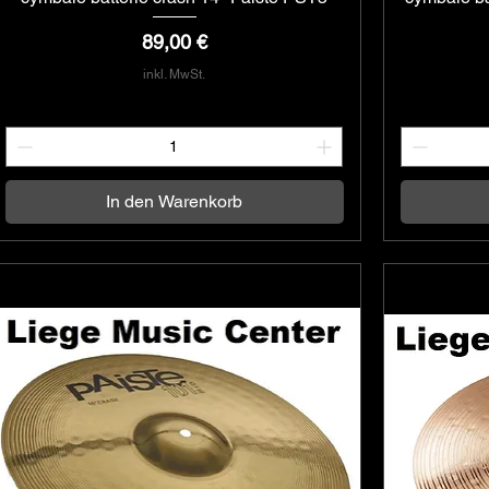
Preis
89,00 €
inkl. MwSt.
In den Warenkorb