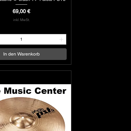
Preis
69,00 €
inkl. MwSt.
In den Warenkorb