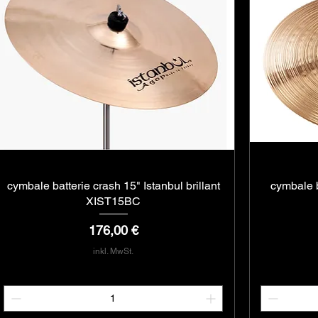
cymbale batterie crash 15" Istanbul brillant
Schnellansicht
cymbale b
XIST15BC
Preis
176,00 €
inkl. MwSt.