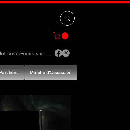
 »
pour trouver
e et accessoires.
etrouvez-nous sur …
Partitions
Marché d'Occassion