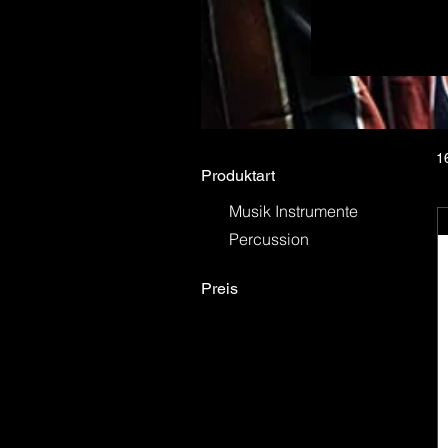
Le Liège Musi
celles des ma
Sabian : T
polyvalents et adapté
artisanales, le
chaleureux et complexe. Paiste : La série 2002 
1
Produktart
Musik Instrumente
Percussion
Preis
69 €
319 €