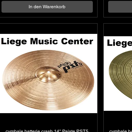
In den Warenkorb
cymbale batterie crash 14" Paiste PST5
Schnellansicht
cymbale ba