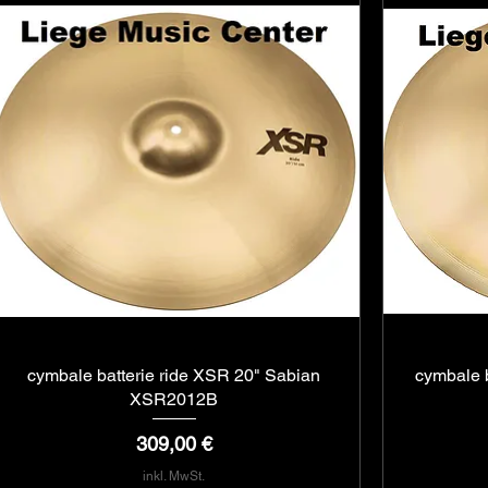
cymbale batterie ride XSR 20" Sabian
Schnellansicht
cymbale 
XSR2012B
Preis
309,00 €
inkl. MwSt.