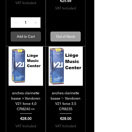
Price
€25.99
VAT Included
VAT Included
Add to Cart
Out of Stock
anches clarinette
anches clarinette
basse ⭐ Vandoren
basse ✨ Vandoren
V21 force 4,0
V21 force 3,5
CR8240 👀
CR8235
Price
Price
€28.00
€28.00
VAT Included
VAT Included