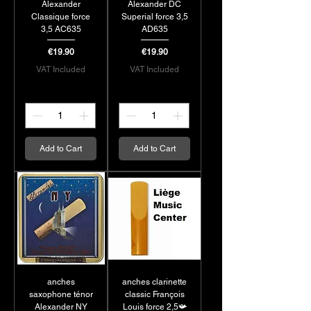
Alexander
Alexander DC
Classique force
Superial force 3,5
3,5 AC635
AD635
Price
Price
€19.90
€19.90
VAT Included
VAT Included
Add to Cart
Add to Cart
anches
anches clarinette
saxophone ténor
classic François
Alexander NY
Louis force 2,5📯