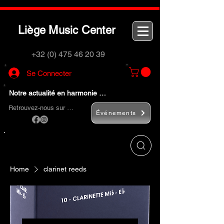
L
M
C
iège
usic
enter
+32 (0) 475 46 20 39
Se Connecter
Notre actualité en harmonie …
Retrouvez-nous sur …
Événements
Utilisez le bouton
« Rechercher… »
pour
trouver rapidement vos instruments de
musique et accessoires.
Home
clarinet reeds