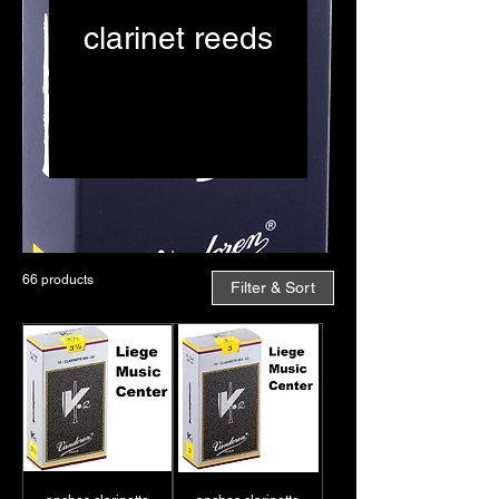
clarinet reeds
Au Liège Music Center,
les clarinettistes peuvent
trouver une vaste
sélection d'anches de
marques réputées comme
Vandoren, Rico et Rigotti,
disponibles en Sib et Mib.
Les anches Vandoren,
66 products
Filter & Sort
connues pour leur qualité
sonore exceptionnelle,
offrent une réponse
rapide et une richesse
tonale appréciée tant par
les débutants que par les
professionnels. Les
anches Rico, quant à