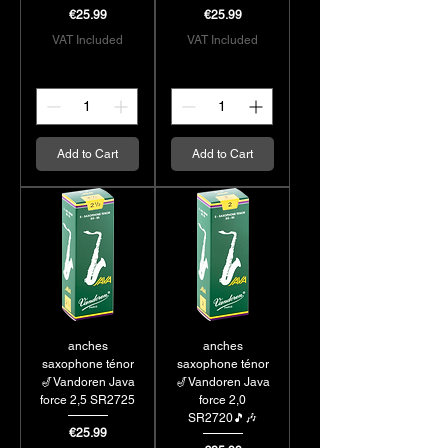
Price
Price
€25.99
€25.99
VAT Included
VAT Included
Add to Cart
Add to Cart
anches
anches
saxophone ténor
saxophone ténor
🎷Vandoren Java
🎷Vandoren Java
force 2,5 SR2725
force 2,0
SR2720🎵🎶
Price
€25.99