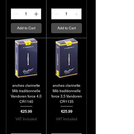
Add to Cart
Add to Cart
anches clarinette
anches clarinette
Mib traditionnelle
Mib traditionnelle
Vandoren force 4,0
force 3,5 Vandoren
CR1140
CR1135
Price
Price
€25.99
€25.99
VAT Included
VAT Included