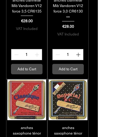
anches clarinette
anches clarinette
elles, sont idéales pour
Mib Vandoren V12
Mib Vandoren V12
ceux qui recherchent un
force 3,5 CR6135
force 3,0 CR6130
👀
excellent rapport qualité-
Price
€28.00
prix, offrant une jouabilité
Price
€28.00
VAT Included
fluide et un son
VAT Included
chaleureux. Les anches
Rigotti, souvent
plébiscitées pour leur
fabrication artisanale et
classique.
Add to Cart
Add to Cart
anches
anches
saxophone ténor
saxophone ténor