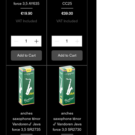
force 3,5 AY635
CC25
Price
Price
€19.90
€39.00
VAT Included
VAT Included
Add to Cart
Add to Cart
anches
anches
saxophone ténor
saxophone ténor
Vandoren🎷 Java
🎷 Vandoren Java
force 3,5 SR2735
force 3,0 SR2730