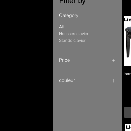
Filter by
Category
All
Housses clavier
Stands clavier
Price
ban
€11
€419
couleur