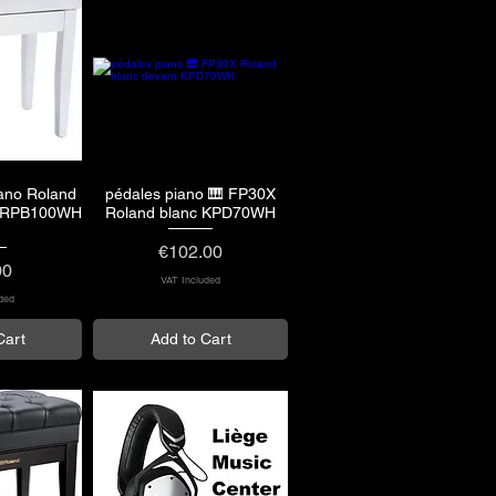
iano Roland
pédales piano 🎹 FP30X
View
Quick View
nc RPB100WH
Roland blanc KPD70WH
Price
€102.00
00
VAT Included
ded
Cart
Add to Cart