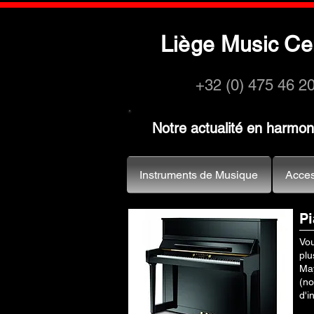
L
M
C
iège
usic
e
+32 (0) 475 46 2
Notre actualité en harmo
Instruments de Musique
Acces
Pi
Vou
plu
May
(no
d'i