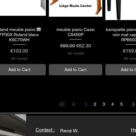
tand meuble piano 🎹
meuble piano Casio
banquette pian
Quick View
Quick View
Quick 
FP30X Roland blanc
CS400P
noir mat ca
KSC70WH
RPB50
Regular Price
Sale Price
€89.00
€62.30
Price
Price
€103.00
€159.
VAT Included
VAT Included
VAT Inclu
Add to Cart
Add to Cart
Add to 
1
2
3
4
5
Contact :
He
René W.