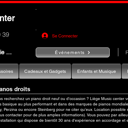
Utilisez le bouton
« Rechercher…
nter
rapidement vos instruments de musiqu
0 39
Se Connecter
nie …
R
Événements
soires
Cadeaux et Gadgets
Enfants et Musique
anos droits
s recherchez un piano droit neuf ou d’occasion ? Liège Music center
s basique au plus performant et dans des marques de pianos mondial
, Perzina ou encore Steinberg pour ne citer qu’eux. Location possible
us contacter pour de plus amples informations). Vous pouvez par aille
nstallation qui dispose de bientôt 30 ans d'expérience en accordage et 