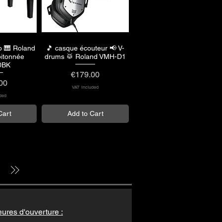
o 🎹 Roland
🎵 casque écouteur 📢 V-
View
Quick View
pitonnée
drums 🥁 Roland VMH-D1
0BK
Price
€179.00
00
VAT Included
ded
Cart
Add to Cart
ures d'ouverture :