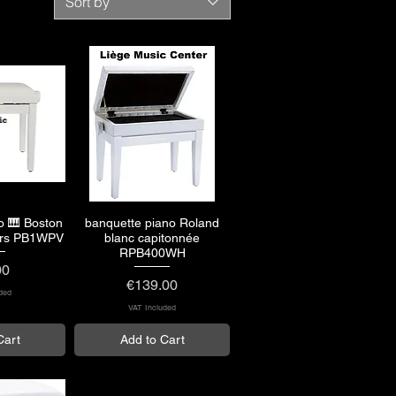
Sort by
o 🎹 Boston
banquette piano Roland
View
Quick View
ours PB1WPV
blanc capitonnée
RPB400WH
00
Price
€139.00
ded
VAT Included
Cart
Add to Cart