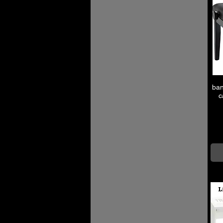
ban
c