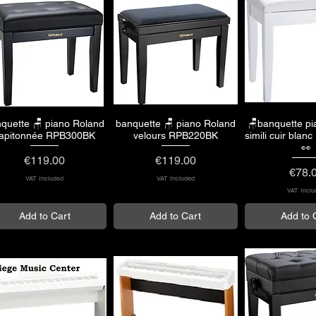
quette 🪑 piano Roland
banquette 🪑 piano Roland
🪑banquette p
Quick View
Quick View
Quick 
apitonnée RPB300BK
velours RPB220BK
simili cuir bla
👀
Price
Price
€119.00
€119.00
Price
€78.
VAT Included
VAT Included
VAT Inclu
Add to Cart
Add to Cart
Add to 