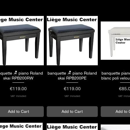
quette 🪑 piano Roland
banquette 🪑 piano Roland
banquette pian
Quick View
Quick View
Quick 
skai RPB200RW
skai RPB200PE
blanc poli vel
Price
Price
Price
€119.00
€119.00
€85.
VAT Included
VAT Included
VAT Inclu
Add to Cart
Add to Cart
Add to 