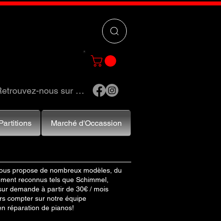
 »
pour trouver
e et accessoires.
etrouvez-nous sur …
Partitions
Marché d'Occassion
 vous propose de nombreux modèles, du
ement reconnus tels que Schimmel,
 sur demande à partir de 30€ / mois
urs compter sur notre équipe
en réparation de pianos!