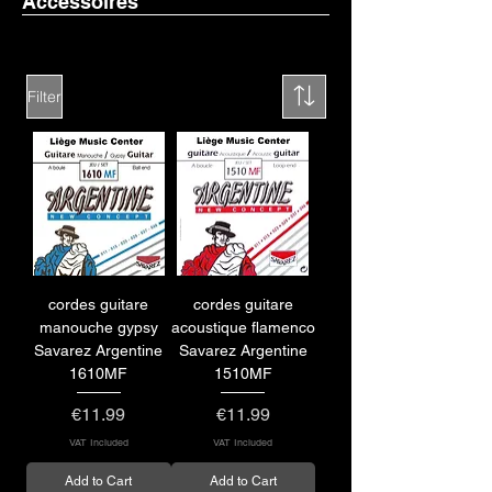
Accessoires
Filter
cordes guitare
cordes guitare
manouche gypsy
acoustique flamenco
Savarez Argentine
Savarez Argentine
1610MF
1510MF
Price
Price
€11.99
€11.99
VAT Included
VAT Included
Add to Cart
Add to Cart