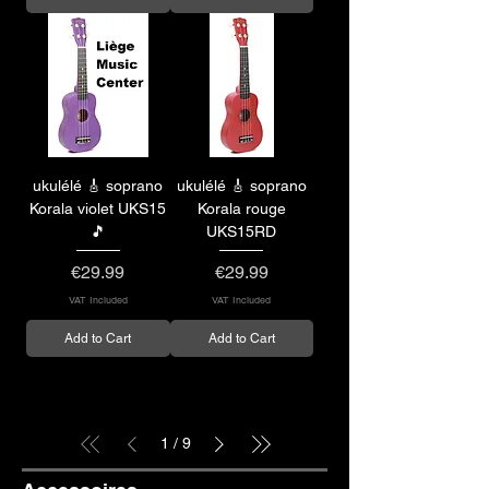
ukulélé 🎸 soprano
ukulélé 🎸 soprano
Korala violet UKS15
Korala rouge
🎵
UKS15RD
Price
Price
€29.99
€29.99
VAT Included
VAT Included
Add to Cart
Add to Cart
1
/
9