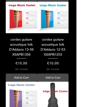
cordes guitare
cordes guitare
acoustique folk
acoustique folk
D'Addario 13-56
D'Addario 12-53
XSAPB1356
XSAPB1253
Price
Price
€16.99
€16.99
VAT Included
VAT Included
Add to Cart
Add to Cart