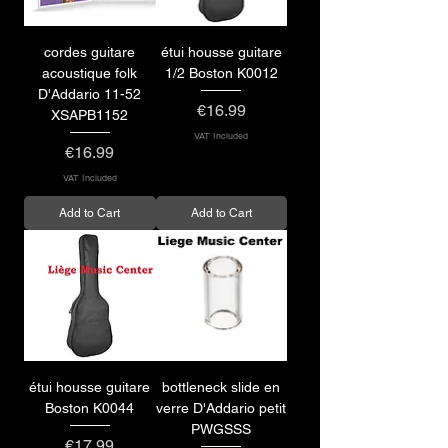
cordes guitare
étui housse guitare
acoustique folk
1/2 Boston K0012
D'Addario 11-52
Price
€16.99
XSAPB1152
VAT Included
Price
€16.99
VAT Included
Add to Cart
Add to Cart
étui housse guitare
bottleneck slide en
Boston K0044
verre D'Addario petit
PWGSSS
Price
€17.99