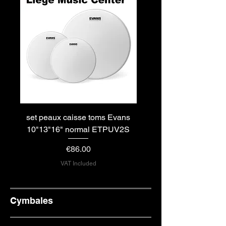
set peaux caisse toms Evans
set peaux caisse toms
10"13"16" normal ETPUV2S
10"12"16" rock ETP
Price
€86.00
VAT Included
Out of Stock
Cymbales