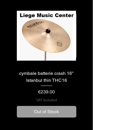
cymbale batterie crash 16"
cymbale batterie hi-hats 
Istanbul thin THC16
Istanbul XIST14BHH
Price
€239.00
VAT Included
Out of Stock