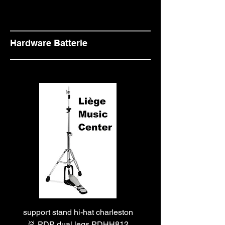
Hardware Batterie
support stand hi-hat charleston
support stand hi-hat cha
🥁 PDP dual legs PDHH812
🥁 PDP heavy dual l