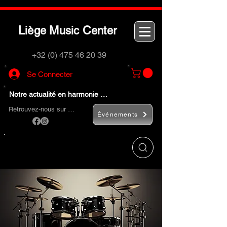
L
M
C
iège
usic
enter
+32 (0) 475 46 20 39
Se Connecter
Notre actualité en harmonie …
Retrouvez-nous sur …
Événements
Utilisez le bouton
« Rechercher… »
pour
trouver rapidement vos instruments de
musique et accessoires.