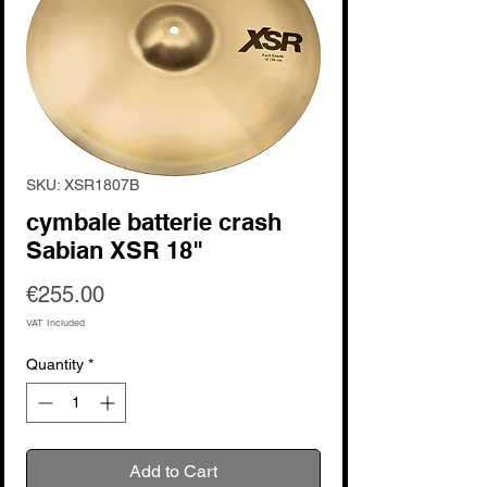
SKU: XSR1807B
cymbale batterie crash
Sabian XSR 18"
Price
€255.00
VAT Included
Quantity
*
Add to Cart