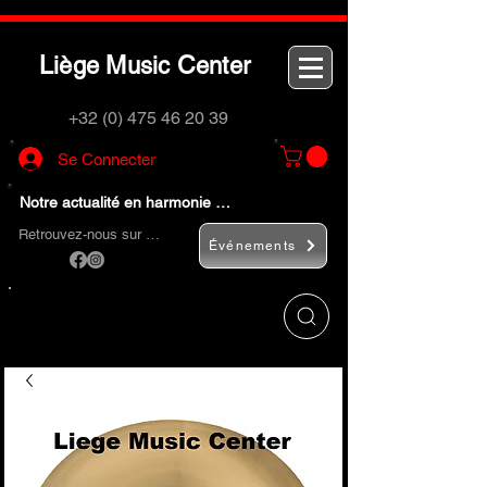
L
M
C
iège
usic
enter
+32 (0) 475 46 20 39
Se Connecter
Notre actualité en harmonie …
Retrouvez-nous sur …
Événements
Utilisez le bouton
« Rechercher… »
pour
trouver rapidement vos instruments de
musique et accessoires.