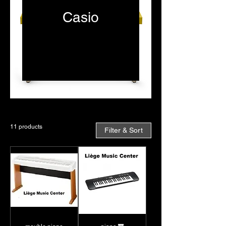
Casio
Au Liège Music Center,
découvrez la gamme de
pianos numériques
Casio, réputés pour leur
qualité sonore et leur
facilité d'utilisation. Que
vous soyez débutant ou
musicien confirmé, Casio
11 products
Filter & Sort
propose des modèles
adaptés à tous les
niveaux, offrant une
expérience de jeu
immersive grâce à leurs
touches sensibles et à
leurs sonorités variées.
Les pianos Casio