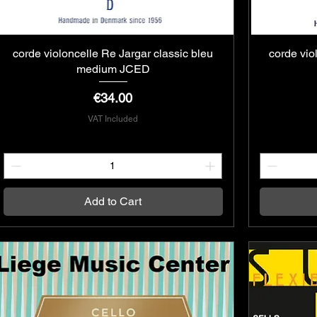
corde violoncelle Re Jargar classic bleu
Quick View
corde vio
medium JCED
Price
€34.00
VAT Included
Add to Cart