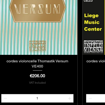
cordes violoncelle Thomastik Versum
Quick View
cordes vio
VE400
Price
€206.00
VAT Included