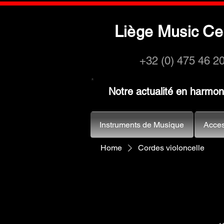
L
M
C
iège
usic
e
+32 (0) 475 46 2
Notre actualité en harmo
Instruments de Musique
Acces
Home
Cordes violoncelle
Les cordes d
Fabriquées à 
offre des carac