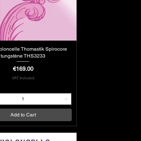
oloncelle Thomastik Spirocore
Quick View
tungstène THS3233
Price
€169.00
VAT Included
Add to Cart