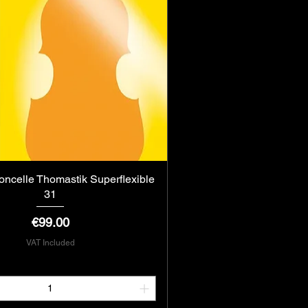
loncelle Thomastik Superflexible
Quick View
31
Price
€99.00
VAT Included