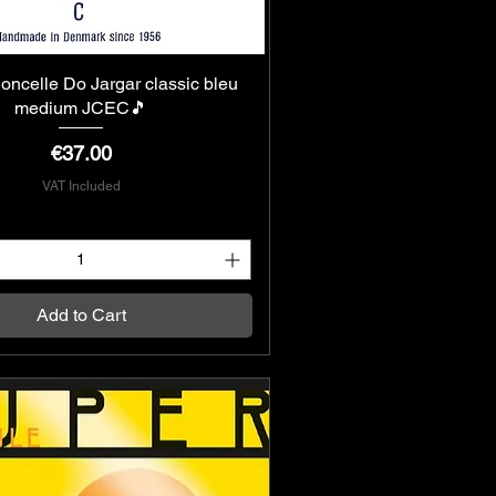
loncelle Do Jargar classic bleu
Quick View
medium JCEC🎵
Price
€37.00
VAT Included
Add to Cart