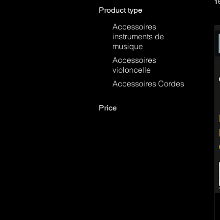
1
exemple, sont p
Product type
sonorité plus
Accessoires
intonation et 
instruments de
musique
Accessoires
violoncelle
Accessoires Cordes
Price
€27
€260