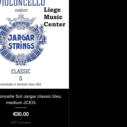
loncelle Sol Jargar classic bleu
Quick View
medium JCEG
Price
€30.00
VAT Included