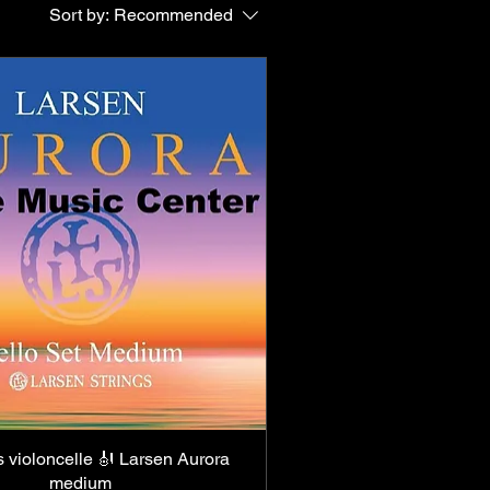
ylon offrent une
Sort by:
Recommended
enir une bonne
asin, store et
s violoncelle 🎻 Larsen Aurora
Quick View
medium