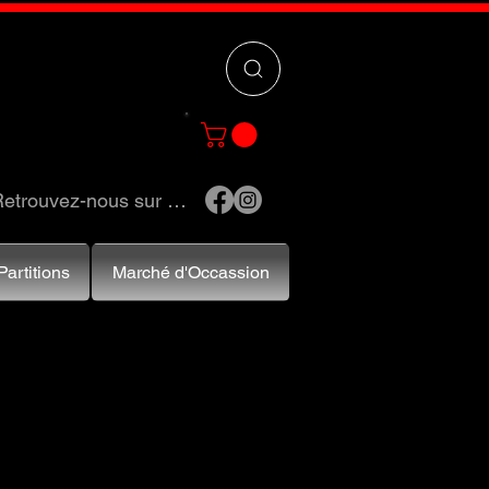
 »
pour trouver
e et accessoires.
etrouvez-nous sur …
Partitions
Marché d'Occassion
t expressive.
e, chaque type
es en acier, par