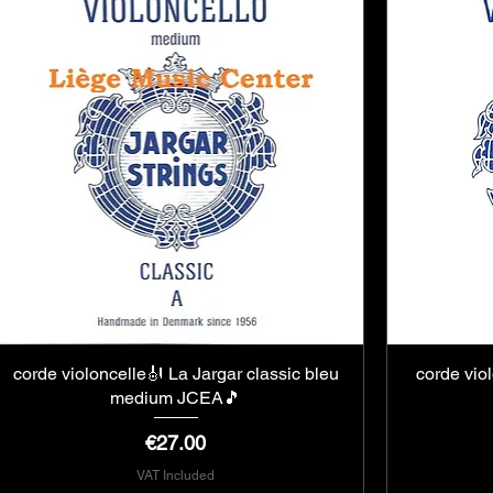
corde violoncelle🎻 La Jargar classic bleu
Quick View
corde vio
medium JCEA🎵
Price
€27.00
VAT Included