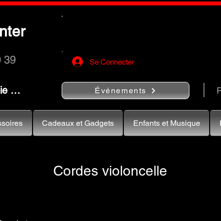
Utilisez le bouton
« Rechercher…
nter
rapidement vos instruments de musiqu
0 39
Se Connecter
nie …
R
Événements
soires
Cadeaux et Gadgets
Enfants et Musique
Cordes violoncelle
e violoncelle sont essentielles pour obtenir une sonorité riche e
partir de différents matériaux, comme l'acier, le nylon ou l'ambr
téristiques uniques en termes de tonalité et de réponse. Les cord