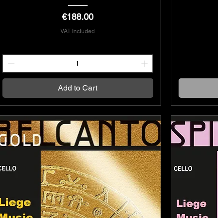
Price
€188.00
VAT Included
Add to Cart