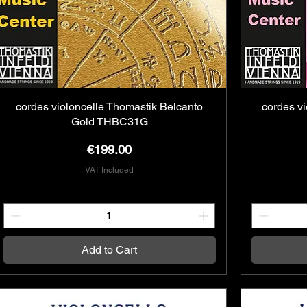
cordes violoncelle Thomastik Belcanto
Quick View
cordes vi
Gold THBC31G
Price
€199.00
VAT Included
Add to Cart