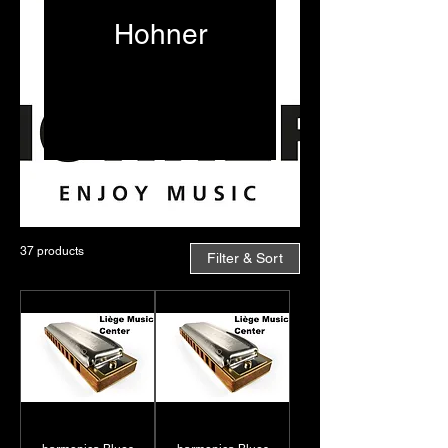
Hohner
Dans notre magasin 🛒
Hohner est une marque
emblématique dans le
domaine des harmonicas
📯, proposant des
modèles diatoniques et
chromatiques réputés
pour leur qualité sonore
37 products
Filter & Sort
et leur durabilité. Les
harmonicas diatoniques,
idéaux pour le blues et le
folk, offrent une facilité
d’utilisation pour les
musiciens 🎼 de tous
niveaux. Les modèles
chromatiques, quant à