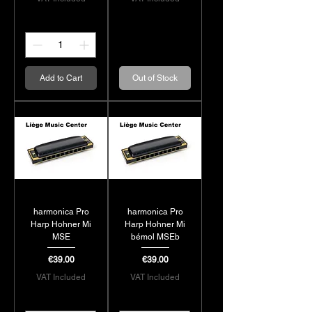
Add to Cart
Out of Stock
harmonica Pro
harmonica Pro
Harp Hohner Mi
Harp Hohner Mi
MSE
bémol MSEb
Price
Price
€39.00
€39.00
VAT Included
VAT Included