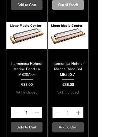
Add to Cart
Out of Stock
harmonica Hohner
harmonica Hohner
Marine Band La
Marine Band Sol
MB20A 👀
MB20G🎵
Price
Price
€38.00
€38.00
VAT Included
VAT Included
Add to Cart
Add to Cart