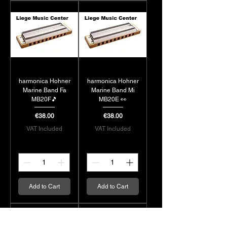
harmonica Hohner
harmonica Hohner
Marine Band Fa
Marine Band Mi
MB20F🎵
MB20E 👀
Price
Price
€38.00
€38.00
VAT Included
VAT Included
Add to Cart
Add to Cart