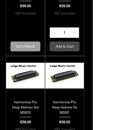
Price
Price
€39.00
€39.00
VAT Included
VAT Included
Out of Stock
Add to Cart
harmonica Pro
harmonica Pro
Harp Hohner Sol
Harp Hohner Fa
MSEG
MSEF
Price
Price
€39.00
€39.00
VAT Included
VAT Included