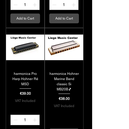
Add to Cart
Add to Cart
harmonica Pro
harmonica Hohner
Harp Hohner Ré
Marine Band
MSD
classic Si
MB20B🎵
Price
€39.00
Price
€38.00
VAT Included
VAT Included