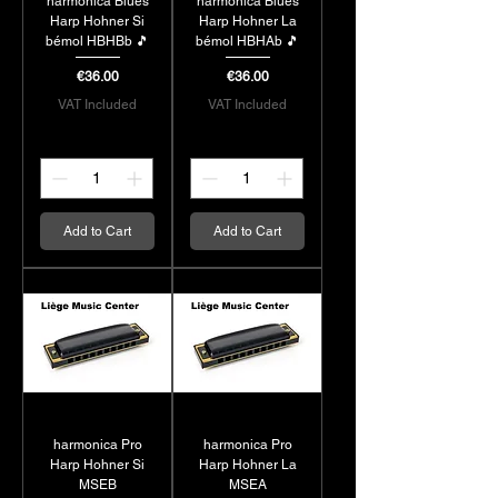
harmonica Blues
harmonica Blues
eux, permettent une plus
Harp Hohner Si
Harp Hohner La
grande flexibilité dans le
bémol HBHBb 🎵
bémol HBHAb 🎵
jeu, adaptés au jazz et à
Price
Price
€36.00
€36.00
la musique 🎼 classique.
VAT Included
VAT Included
Hohner propose
également des
mélodicas, qui combinent
le jeu de piano et
d’harmonica, offrant une
Add to Cart
Add to Cart
expérience musicale 🎶
unique.
harmonica Pro
harmonica Pro
Harp Hohner Si
Harp Hohner La
MSEB
MSEA