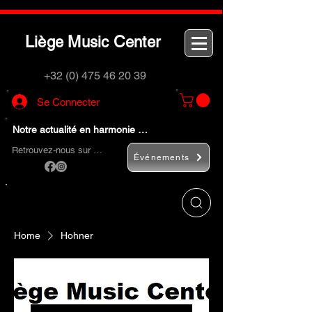
L
M
C
iège
usic
enter
+32 (0) 475 46 20 39
Se Connecter
Notre actualité en harmonie …
Retrouvez-nous sur …
Événements
Utilisez le bouton
« Rechercher… »
pour
trouver rapidement vos instruments de
musique et accessoires.
Home
Hohner