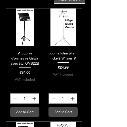
🎵 pupitre
pupitre lutrin pliant
d'orchestre Gewa
nickelé Wittner 🎵
avec étui OMS22B
Price
€24.99
Price
€34.00
VAT Included
VAT Included
Add to Cart
Add to Cart