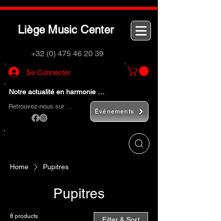
L
M
C
iège
usic
enter
+32 (0) 475 46 20 39
Se Connecter
Notre actualité en harmonie …
Retrouvez-nous sur …
Événements
Utilisez le bouton
« Rechercher… »
pour
trouver rapidement vos instruments de
musique et accessoires.
Home
Pupitres
Pupitres
8 products
Filter & Sort