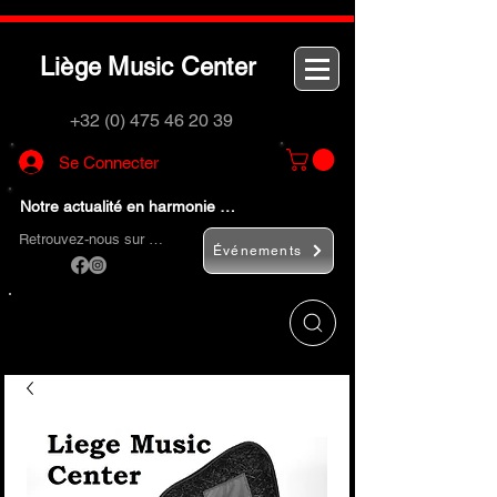
L
M
C
iège
usic
enter
+32 (0) 475 46 20 39
Se Connecter
Notre actualité en harmonie …
Retrouvez-nous sur …
Événements
Utilisez le bouton
« Rechercher… »
pour
trouver rapidement vos instruments de
musique et accessoires.