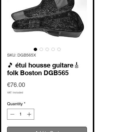
SKU: DGB565X
🎵 étui housse guitare🎸
folk Boston DGB565
Price
€76.00
VAT Included
Quantity
*