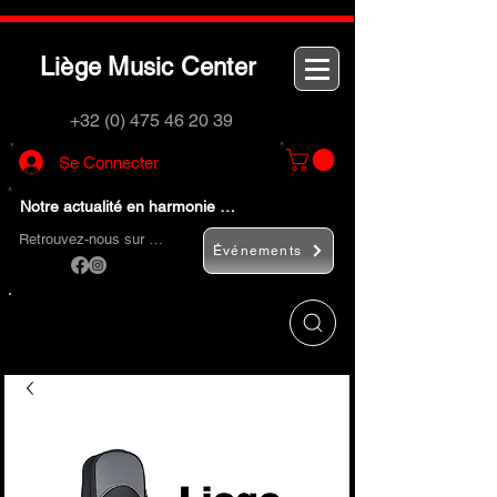
L
M
C
iège
usic
enter
+32 (0) 475 46 20 39
Se Connecter
Notre actualité en harmonie …
Retrouvez-nous sur …
Événements
Utilisez le bouton
« Rechercher… »
pour
trouver rapidement vos instruments de
musique et accessoires.