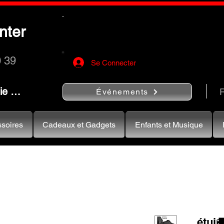
Utilisez le bouton
« Rechercher…
nter
rapidement vos instruments de musiqu
0 39
Se Connecter
nie …
R
Événements
soires
Cadeaux et Gadgets
Enfants et Musique
étui