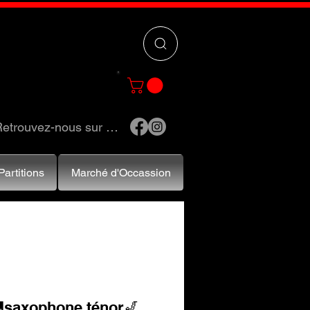
 »
pour trouver
e et accessoires.
etrouvez-nous sur …
Partitions
Marché d'Occassion
🚚saxophone ténor🎷