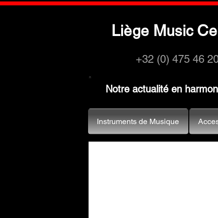
L
M
C
iège
usic
e
+32 (0) 475 46 2
Notre actualité en harmo
Instruments de Musique
Acces