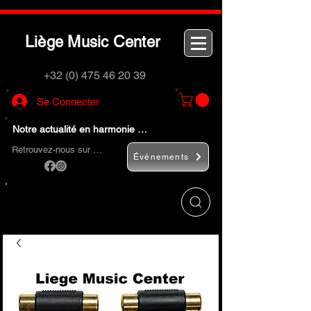
L
M
C
iège
usic
enter
+32 (0) 475 46 20 39
Se Connecter
Notre actualité en harmonie …
Retrouvez-nous sur …
Événements
Utilisez le bouton
« Rechercher… »
pour
trouver rapidement vos instruments de
musique et accessoires.