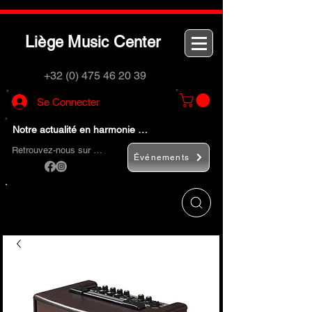
L
M
C
iège
usic
enter
+32 (0) 475 46 20 39
Se Connecter
Notre actualité en harmonie …
Retrouvez-nous sur …
Événements
Utilisez le bouton
« Rechercher… »
pour
trouver rapidement vos instruments de
musique et accessoires.