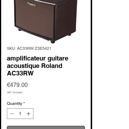
SKU: AC33RW Z3E5421
amplificateur guitare
acoustique Roland
AC33RW
Price
€479.00
VAT Included
Quantity
*