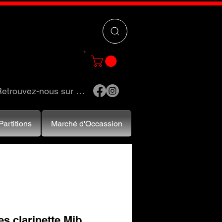
 »
pour trouver
e et accessoires.
etrouvez-nous sur …
Partitions
Marché d'Occassion
s clarinette Mib