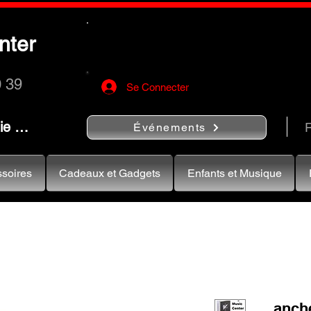
Utilisez le bouton
« Rechercher…
nter
rapidement vos instruments de musiqu
0 39
Se Connecter
nie …
R
Événements
soires
Cadeaux et Gadgets
Enfants et Musique
anche