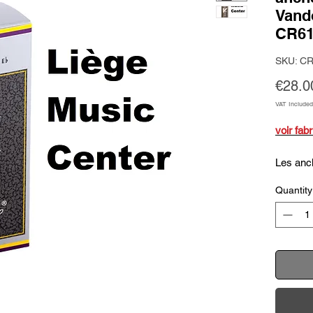
Vando
CR61
SKU: C
€28.0
VAT Included
voir fab
Les anc
force 2
Quantity
qualité 
profess
spécifiq
et offre
Fabriqué
rigoureu
avec pré
réponse 