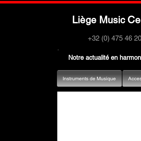
L
M
C
iège
usic
e
+32 (0) 475 46 2
Notre actualité en harmo
Instruments de Musique
Acces