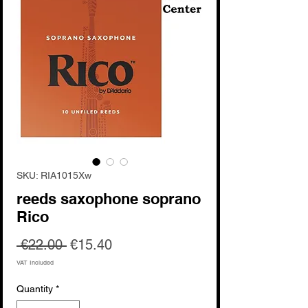
SKU: RIA1015Xw
reeds saxophone soprano
Rico
Regular
Sale
 €22.00 
€15.40
Price
Price
VAT Included
Quantity
*