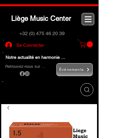
L
M
C
iège
usic
enter
+32 (0) 475 46 20 39
Se Connecter
Notre actualité en harmonie …
Retrouvez-nous sur …
Événements
Utilisez le bouton
« Rechercher… »
pour
trouver rapidement vos instruments de
musique et accessoires.