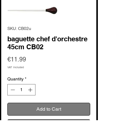
SKU: CB02u
baguette chef d'orchestre
45cm CB02
Price
€11.99
VAT Included
Quantity
*
Add to Cart
Buy Now