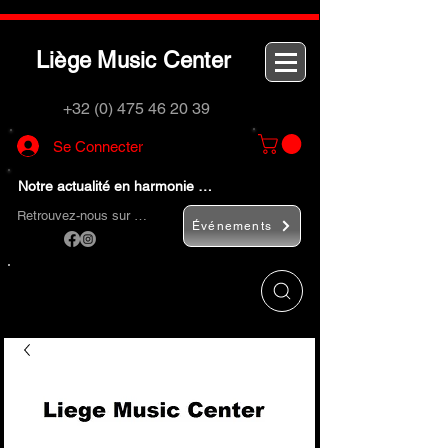
L
M
C
iège
usic
enter
+32 (0) 475 46 20 39
Se Connecter
Notre actualité en harmonie …
Retrouvez-nous sur …
Événements
Utilisez le bouton
« Rechercher… »
pour
trouver rapidement vos instruments de
musique et accessoires.