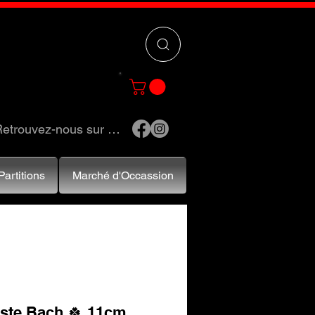
 »
pour trouver
e et accessoires.
etrouvez-nous sur …
Partitions
Marché d'Occassion
uste Bach 🍀 11cm