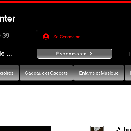
Utilisez le bouton
« Rechercher…
nter
rapidement vos instruments de musiqu
0 39
Se Connecter
nie …
R
Événements
soires
Cadeaux et Gadgets
Enfants et Musique
🎵 b