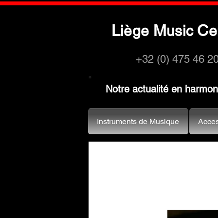
L
M
C
iège
usic
e
+32 (0) 475 46 2
Notre actualité en harmo
Instruments de Musique
Acces