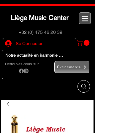
L
M
C
iège
usic
enter
+32 (0) 475 46 20 39
Se Connecter
Notre actualité en harmonie …
Retrouvez-nous sur …
Événements
Utilisez le bouton
« Rechercher… »
pour
trouver rapidement vos instruments de
musique et accessoires.