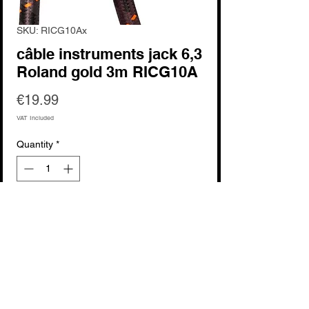
SKU: RICG10Ax
câble instruments jack 6,3
Roland gold 3m RICG10A
Price
€19.99
VAT Included
Quantity
*
Add to Cart
Buy Now
voir fabricant : Roland