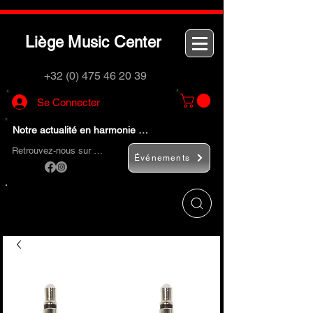
L
M
C
iège
usic
enter
+32 (0) 475 46 20 39
Se Connecter
Notre actualité en harmonie …
Retrouvez-nous sur …
Événements
Utilisez le bouton
« Rechercher… »
pour
trouver rapidement vos instruments de
musique et accessoires.