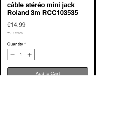
câble stéréo mini jack
Roland 3m RCC103535
Price
€14.99
VAT Included
Quantity
*
Add to Cart
Buy Now
voir fabricant : Roland
Le câble stéréo mini jack Roland 3m
RCC103535 est un accessoire essentiel
pour tout musicien ou amateur de