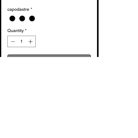
capodastre
*
Quantity
*
Add to Cart
Buy Now
voir fabricant : Boston
No Reviews Yet
Share your thoughts. Be the first to leave
a review.