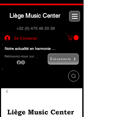
L
M
C
iège
usic
enter
+32 (0) 475 46 20 39
Se Connecter
Notre actualité en harmonie …
Retrouvez-nous sur …
Événements
Utilisez le bouton
« Rechercher… »
pour
trouver rapidement vos instruments de
musique et accessoires.