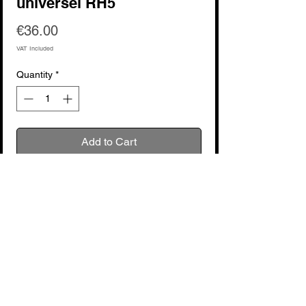
universel RH5
Price
€36.00
VAT Included
Quantity
*
Add to Cart
Buy Now
voir fabricant : Roland
Le casque écouteur universel RH5 de
Roland, un accessoire extraordinaire
pour les passionnés de musique. Avec sa
conception robuste et son confort
No Reviews Yet