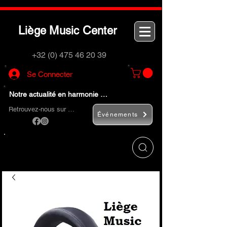
L
M
C
iège
usic
enter
+32 (0) 475 46 20 39
Se Connecter
Notre actualité en harmonie …
Retrouvez-nous sur …
Événements
Utilisez le bouton
« Rechercher… »
pour
trouver rapidement vos instruments de
musique et accessoires.