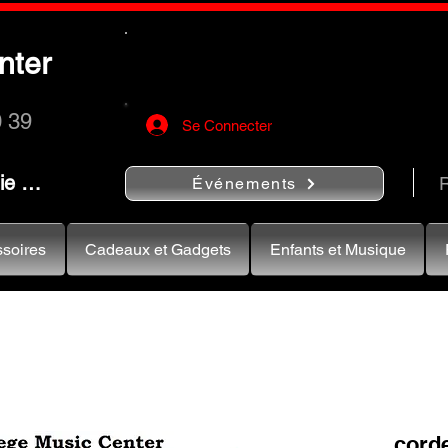
Utilisez le bouton
« Rechercher…
nter
rapidement vos instruments de musiqu
0 39
Se Connecter
nie …
R
Événements
soires
Cadeaux et Gadgets
Enfants et Musique
corde