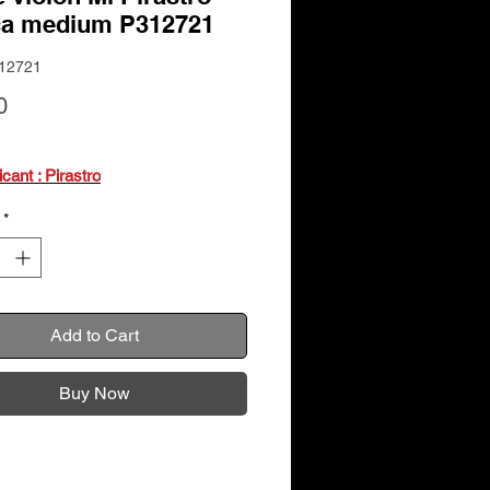
ca medium P312721
12721
Price
0
icant : Pirastro
*
Add to Cart
Buy Now