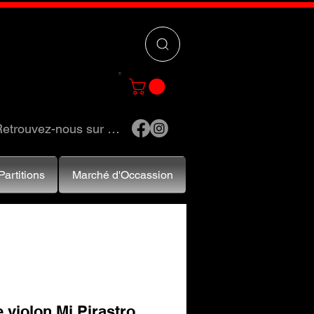
 »
pour trouver
e et accessoires.
etrouvez-nous sur …
Partitions
Marché d'Occassion
 violon Mi Pirastro