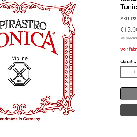
Toni
SKU: P3
€15.0
VAT Included
voir fabr
Quantity