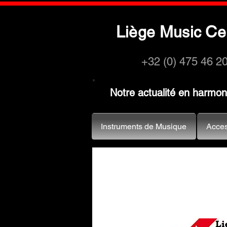
L
M
C
iège
usic
e
+32 (0) 475 46 2
Notre actualité en harmo
Instruments de Musique
Acces