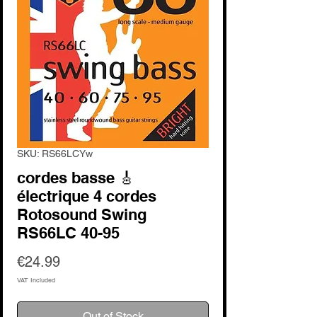
SKU: RS66LCYw
cordes basse 🎸
électrique 4 cordes
Rotosound Swing
RS66LC 40-95
Price
€24.99
VAT Included
Out of Stock