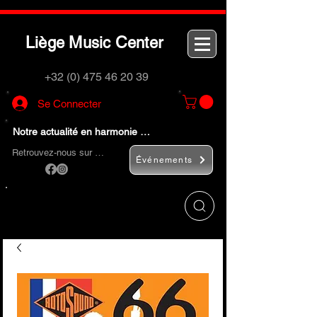
L
M
C
iège
usic
enter
+32 (0) 475 46 20 39
Se Connecter
Notre actualité en harmonie …
Retrouvez-nous sur …
Événements
Utilisez le bouton
« Rechercher… »
pour
trouver rapidement vos instruments de
musique et accessoires.