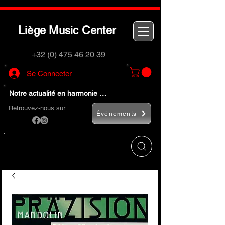
L
M
C
iège
usic
enter
+32 (0) 475 46 20 39
Se Connecter
Notre actualité en harmonie …
Retrouvez-nous sur …
Événements
Utilisez le bouton
« Rechercher… »
pour
trouver rapidement vos instruments de
musique et accessoires.