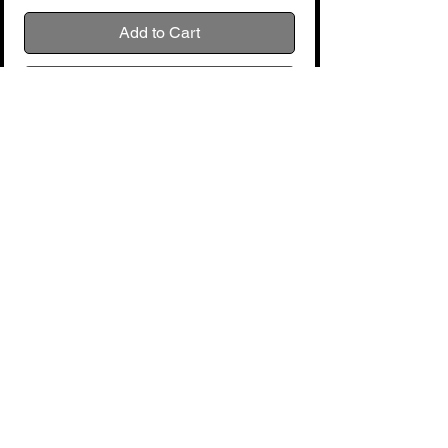
Add to Cart
Buy Now
voir fabricant : Thomastik
No Reviews Yet
Share your thoughts. Be the first to leave
a review.
Leave a Review
Liège Music Center
Politique de cookies
Politique de confidentialité