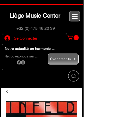
L
M
C
iège
usic
enter
+32 (0) 475 46 20 39
Se Connecter
Notre actualité en harmonie …
Retrouvez-nous sur …
Événements
Utilisez le bouton
« Rechercher… »
pour
trouver rapidement vos instruments de
musique et accessoires.