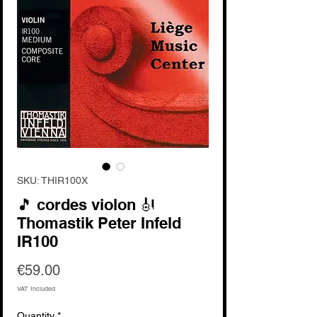
SKU: THIR100X
🎵 cordes violon 🎻
Thomastik Peter Infeld
IR100
Price
€59.00
VAT Included
Quantity
*