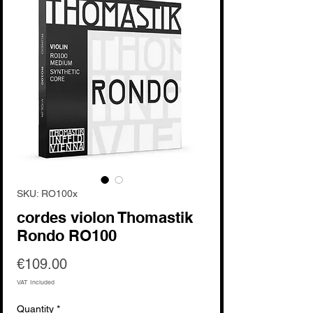
SKU: RO100x
cordes violon Thomastik
Rondo RO100
Price
€109.00
VAT Included
Quantity
*