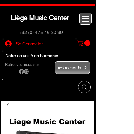
L
M
C
iège
usic
enter
+32 (0) 475 46 20 39
Se Connecter
Notre actualité en harmonie …
Retrouvez-nous sur …
Événements
Utilisez le bouton
« Rechercher… »
pour
trouver rapidement vos instruments de
musique et accessoires.